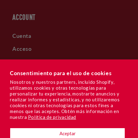
ACCOUNT
Cuenta
Acceso
Registro
Consentimiento para el uso de cookies
DULCES RECOMPENSAS
Nosotros y nuestros partners, incluido Shopify,
Subscribe & Save
utilizamos cookies y otras tecnologías para
personalizar tu experiencia, mostrarte anuncios y
realizar informes y estadísticas, y no utilizaremos
cookies ni otras tecnologías para estos fines a
menos que las aceptes. Obtén más información en
Facebook
Instagram
YouTube
TikTok
Pinterest
nuestra
Política de privacidad
Aceptar