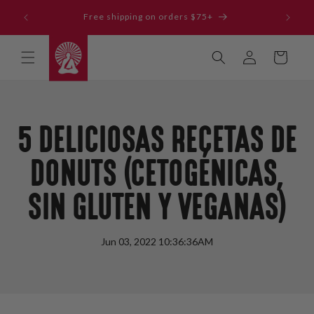
Ir
Get our 
directamente
Free shipping on orders $75+
al contenido
Iniciar
Carrito
sesión
5 DELICIOSAS RECETAS DE
DONUTS (CETOGÉNICAS,
SIN GLUTEN Y VEGANAS)
Jun 03, 2022 10:36:36AM