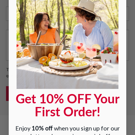
Correo electrónico
*
Comentario
*
Ten en cuenta que los comentarios deben aprobarse antes de
que se publiquen.
Get 10% OFF Your
First Order!
10% off
Enjoy
when you sign up for our