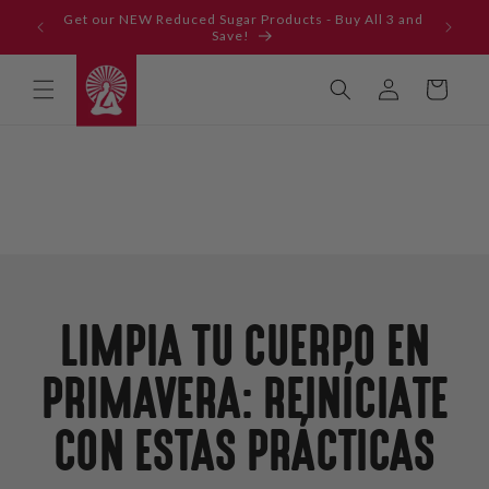
Ir
Get our NEW Reduced Sugar Products - Buy All 3 and
directamente
Save!
al contenido
Iniciar
Carrito
sesión
LIMPIA TU CUERPO EN
PRIMAVERA: REINÍCIATE
CON ESTAS PRÁCTICAS