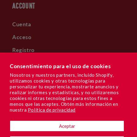
ACCOUNT
Cuenta
Acceso
Registro
DULCES RECOMPENSAS
Consentimiento para el uso de cookies
Subscribe & Save
Nosotros y nuestros partners, incluido Shopify,
utilizamos cookies y otras tecnologías para
personalizar tu experiencia, mostrarte anuncios y
realizar informes y estadísticas, y no utilizaremos
cookies ni otras tecnologías para estos fines a
menos que las aceptes. Obtén más información en
Facebook
Instagram
YouTube
TikTok
Pinterest
nuestra
Política de privacidad
Aceptar
Idioma