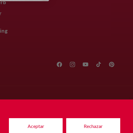
erb
r
ing
Facebook
Instagram
YouTube
TikTok
Pinterest
Aceptar
Rechazar