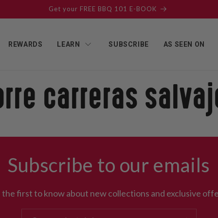
Get your FREE BBQ 101 E-BOOK
REWARDS
LEARN
SUBSCRIBE
AS SEEN ON
orre carreras salvaj
Subscribe to our emails
 the first to know about new collections and exclusive offe