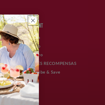
ACCOUNT
Cuenta
Acceso
je?
Registro
DULCES RECOMPENSAS
Subscribe & Save